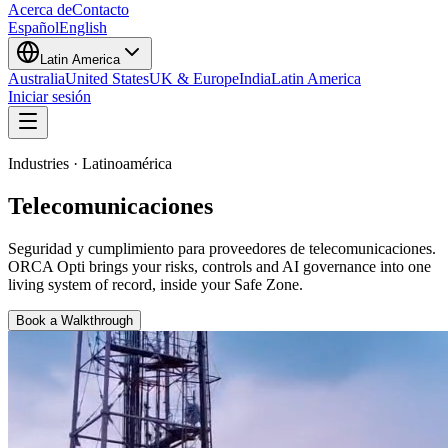
Acerca de
Contacto
Español
English
Latin America
Australia
United States
UK & Europe
India
Latin America
Iniciar sesión
Industries · Latinoamérica
Telecomunicaciones
Seguridad y cumplimiento para proveedores de telecomunicaciones
.
ORCA Opti brings your risks, controls and AI governance into one
living system of record, inside your Safe Zone.
Book a Walkthrough